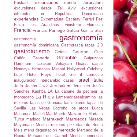
excursiones desde Jerusalem
Euskadi
excursiones desde Tel Aviv
excursiones
diferentes en República Dominicana
experiencias
Extremadura
Ezcaray
Ferrari
Fez
Finca Los Arandinos
Finisterre
Florencia
Francia
Francis Paniego
Galicia
Gamla Stan
gastronomía
gastronomia
.
gastronomía dominicana
Gastrotasca tapas 2.0
gastroturismo
n
Gourmet
Getaria
Gran
Grenoble
Granada
Cañón
Guipuzcoa
s
Hammam
Hazaken Vehayam
Hearst castle
Hendaya
Hermanas Mirabal
Hollywood Celebrity
hotel
Hotel Freys
Hotel Gio
il carroccio
Israel
Italia
inauguración
intercambio casas
Jerusalem
Jaffa
Jamón
Jazz
Jerusalen
Jesús
Sanchez
Kashba
LA
La cabane du pecheur
la
La Rioja
montecarlo
Lamemoriaeselcamino
las
mejores tapas de Granada
las mejores tapas de
Sevilla
Las Vegas
Logroño
los arcos
Lucca
Maranello
Macarons
Malibú
Mar Muerto
María la
Marrakech
Marruecos
Turca
marisco
Masada
Mayumana
Medina
mejores pizzerías de Roma
mercado
Mels
menú degustación
Mercado de la
Ribera
Mercado del Carmel
Merida
meriendas