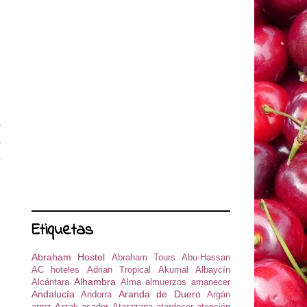
o
o
e
l
l
Etiquetas
Abraham Hostel
Abraham Tours
Abu-Hassan
AC hoteles
Adrian Tropical
Akumal
Albaycín
Alhambra
Alcántara
Alma
almuerzos
amanecer
Andalucía
Aranda de Duero
Andorra
Argán
arroz
Arzak
asador
Atarazana
atardecer
atención