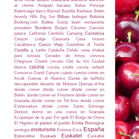
al cliente
Atrápalo
bacalao
Bahia Principe
Balenciaga
barco
Barood
Bastilla
Bauhaus
Belén
Bilbao
Bolonia
beverly Hills
Big Sur
bodegas
Booking.com
Bubba Gump
buen restaurante
Burdeos
jerusalem
Burgos
Cáceres
Caesars
Cantabria
palace
California
Cambrils
Camping
Canyon Lodge
Caravana
Casa museo
Casco Viejo
Casablanca
Castellare di Tonda
Castilla y León
Cataluña
Cefalú
cena shabat
para turistas
Cenador de Amos
cerveza
Chegrouni
Chianti
circuito
Cité du Vin
Ciudad
cocina
blanca
cocina criolla
cocina sefardí
Consorcio
Crand Canyon
cuánto cuesta comer en
Curso
Arzak
Cuevas el Abanico
da baffetto
descapotable
desierto de Mohave
Djemaa el-fna
donde comer
dónde comer
dónde comer en
Belén.
donde comer en Finisterre
dónde comer en
Granada
dónde comer en Tel Aviv
donde comer
Extremadura
dónde comer Santo Domingo
Donosti
dormir en una cueva en Granada
Ecoparque de la paz
Ein gedi
El Burgo de Osma
el pastor
Emilia Romagna
El Higüero
el pueblo
España
enoturismo
enología
Entrena
Erice
Euskaltel
Estocolmo
Euskadi
Euskaltel