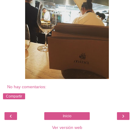
No hay comentarios:
Compartir
‹
›
Inicio
Ver versión web